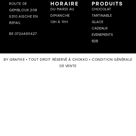
HORAIRE
PRODUITS
ROUTE DE
DU MARDI AU
CHOCOLAT
GEMBLOUX 208
DIMANCHE
TARTINABLE
5310 AISCHE EN
13H À 19H
GLACE
REFAIL
CADEAUX
BE 0726459427
EVENEMENTS
B2B
BY GRAFIKE • TOUT DROIT RÉSERVÉ À CHOKKO • CONDITION GÉNÉRALE
DE VENTE