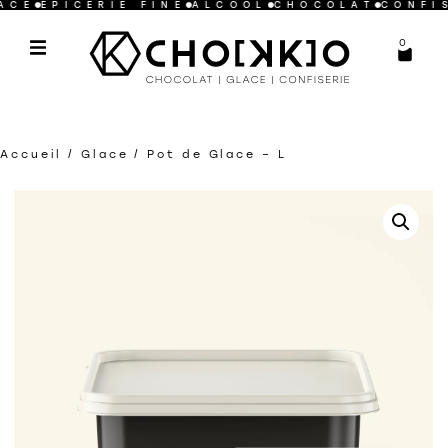
E
EPICERIE FINE
ALCOOL
CHOCOLAT
CONFISE
0
Accueil
/
Glace
/ Pot de Glace – L