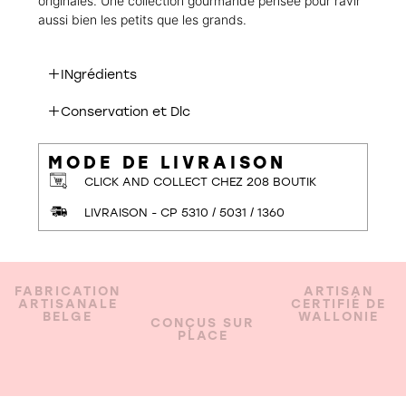
originales. Une collection gourmande pensée pour ravir
aussi bien les petits que les grands.
INgrédients
Conservation et Dlc
MODE DE LIVRAISON
CLICK AND COLLECT CHEZ 208 BOUTIK
LIVRAISON - CP 5310 / 5031 / 1360
FABRICATION
ARTISAN
ARTISANALE
CERTIFIÉ DE
BELGE
WALLONIE
CONÇUS SUR
PLACE